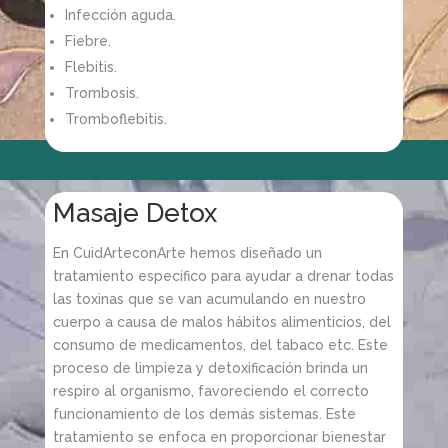
Infección aguda.
Fiebre.
Flebitis.
Trombosis.
Tromboflebitis.
Masaje Detox
En CuidArteconArte hemos diseñado un
tratamiento específico para ayudar a drenar todas
las toxinas que se van acumulando en nuestro
cuerpo a causa de malos hábitos alimenticios, del
consumo de medicamentos, del tabaco etc. Este
proceso de limpieza y detoxificación brinda un
respiro al organismo, favoreciendo el correcto
funcionamiento de los demás sistemas. Este
tratamiento se enfoca en proporcionar bienestar